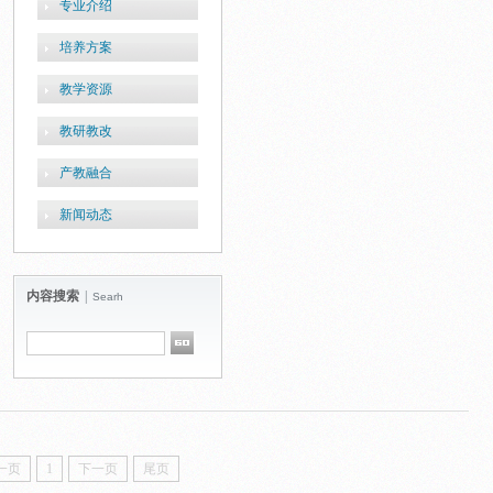
专业介绍
培养方案
教学资源
教研教改
产教融合
新闻动态
内容搜索
|
Searh
一页
1
下一页
尾页