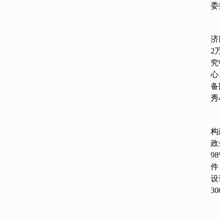
委
济
2
究
心
备
秀
构
政
9
件
设
3