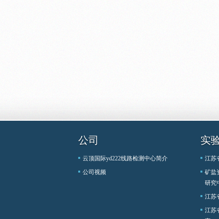
公司
实
云顶国际yd222线路检测中心简介
江苏
公司视频
矿盐
研究
江苏
江苏