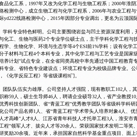
食品化工系，1997年又改为化学工程与生物工程系；2000年淮阴
路检测中心，成立生物工程与化学工程系，2006年与农业工程
际yd222线路检测中心，2015年因部分专业调出，更名为云顶国际
学科专业特色鲜明。
公司主要围绕岩盐与凹土资源深度利用，
与化工、生物与医药2个专业学位硕士点，主干学科化学工程与
程学、生物化学、环境与生态学等4个ESI前1%学科；设有化
分子材料与工程4个本科专业，其中化学工程与工艺专业是国家
培养计划”试点专业，在全省同类高校中率先通过中国工程教育
科专业、省特色专业建设点；环境工程专业为校级品牌专业。公司
，《化学反应工程》等省级课程8门。
团队队伍实力雄厚。
公司坚持人才强院，现有教职工102人，
职称59人，硕士生导师46人，聘请企业硕导32人，省产业教授1
优秀科技创新团队、省“青蓝工程”优秀教学团队等省级科学科研
化公司产品名师1人、省“青蓝工程”学术带头人培养对象4人、优
人才高峰”人才8人、江苏省青年科技人才托举工程3人，淮安市青
工程”领军人才、拔尖人才等20余人。荣获国家技术发明二等奖
研奖励20余项。近年来，承担国家自然科学基金重点项目、面上