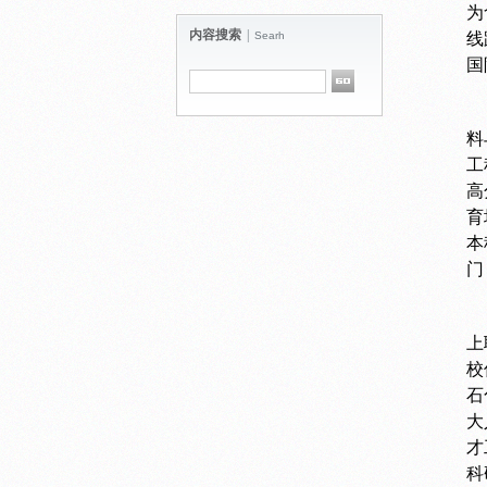
为
内容搜索
|
Searh
线
国
料
工
高
育
本
门
上
校
石
大
才
科