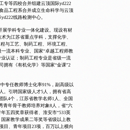
工专等四校合并组建云顶国际yd222
与食品工程系合并成立生命科学与云顶
yd222线路检测中心。
开展学科专业一体化建设。现设有材
技术为江苏省重点学科，支撑化学、
学工程与工艺、制药工程、环境工程、
级一流本科专业、国家“卓越工程师教
专业认证；制药工程专业是省级一流
拥有《有机化学》等国家“金课”2
其中专任教师博士化率91%，副高级以
0人。引聘国家级人才5人，拥有省高
团队4个，江苏省教学名师1人、全国
秀青年骨干教师培养对象8人，省“六
年五四奖章获得者、淮安市“533英
、国家教学成果二等奖等省级以上教
项目、青年项目23项，百万以上横向