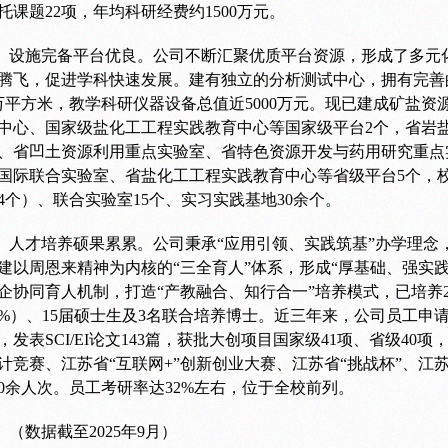
托课题22项，年均科研经费约1500万元。
设施完备平台优良。
公司不断汇聚优质平台资源，形成了多元
腾飞，促进学科快速发展。建有独立的分析测试中心，拥有完善
万平方米，教学科研仪器设备总值近5000万元。现已建成矿盐
中心、国家级盐化工工程实践教育中心等国家级平台2个，省岩
、省凹土资源利用重点实验室、省特色资源开发与药用研究重点
国际联合实验室、省盐化工工程实践教育中心等省级平台5个，校
4个）、联合实验室15个、实习实践基地30余个。
人才培养硕果累累。
公司秉承“应用引领、实践筑基”办学理念
建以周恩来精神为内核的“三全育人”体系，形成“厚基础、强实
企协同育人机制，打造“产教融合、知行合一”培养模式，已培养
8%）、15届硕士生及3名联合培养博士。近三年来，公司员工申请
，发表SCI/EI论文143篇，获批大创项目国家级41项、省级4
计竞赛、江苏省“互联网+”创新创业大赛、江苏省“挑战杯”、
00余人次。员工考研率达32%左右，位于全校前列。
（数据截至2025年9月）