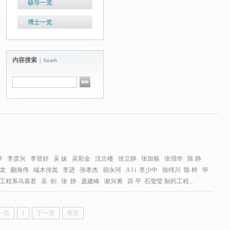
硕导一览
博士一览
内容搜索
|
Searh
举 李彦兴 李登好 吴 妹 吴彩金 沈古楼 张立静 张加栋 张强华 陈 静
龙 蒯海伟 端木传嵩 李进 张孝杰 胡永珂 A l i 李少中 徐纬川 陈 梓 毕
程系马喜君 吴 剑 张 静 庞建峰 谢兴勇 茆 平 石莹莹 制药工程...
一页
1
下一页
尾页