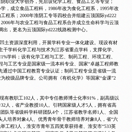
3年淮阴职业大学创办，先后设化学工程、食品工艺等专业；
学，成立食品工程科，1986年改为食化工程系，1995年改
工程系；2000年淮阴工专等四校合并组建云顶国际yd222
2006年与农业工程与食品工程系合并成立生命科学与云顶
业调出，更名为云顶国际yd222线路检测中心。
凹土资源深度利用，开展学科专业一体化建设。现设有材
主干学科化学工程与技术为江苏省重点学科，支撑化学、
前1%学科；设有化学工程与工艺、制药工程、环境工程、
程与工艺专业是国家级一流本科专业、国家“卓越工程师教
先通过中国工程教育专业认证；制药工程专业是省级一流
为校级品牌专业。公司拥有《有机化学》等国家“金课”2
现有教职工102人，其中专任教师博士化率91%，副高级以
导32人，省产业教授10人。引聘国家级人才5人，拥有省高
学团队等省级科学科研团队4个，江苏省教学名师1人、全国
头人培养对象4人、优秀青年骨干教师培养对象8人，省“六
举工程3人，淮安市青年五四奖章获得者、淮安市“533英