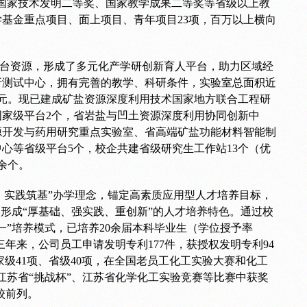
获国家技术发明二等奖、国家教学成果二等奖等省级以上教
学基金重点项目、面上项目、青年项目23项，百万以上横向
台资源，形成了多元化产学研创新育人平台，助力区域经
析测试中心，拥有完善的教学、科研条件，实验室总面积近
0万元。现已建成矿盐资源深度利用技术国家地方联合工程研
家级平台2个，省岩盐与凹土资源深度利用协同创新中
源开发与药用研究重点实验室、省高端矿盐功能材料智能制
心等省级平台5个，校企共建省级研究生工作站13个（优
余个。
、实践筑基”办学理念，锚定高素质应用型人才培养目标，
，形成“厚基础、强实践、重创新”的人才培养特色。通过校
一”培养模式，已培养20余届本科毕业生（学位授予率
三年来，公司员工申请发明专利177件，获授权发明专利94
目国家级41项、省级40项，在全国老员工化工实验大赛和化工
江苏省“挑战杯”、江苏省化学化工实验竞赛等比赛中获奖
校前列。