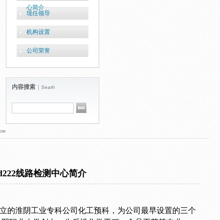
心简介
现任领导
机构设置
公司荣誉
内容搜索
|
Searh
ow
d222线路检测中心简介
年成立的淮阴工业专科公司化工预科，为公司最早设置的三个