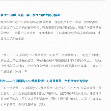
新晚会”双节同庆 展化工学子朝气 筑师生同心情谊
2线路检测中心“25 届迎新晚会”隆重举办。这场集员工才艺展示、教师热情献
姿态展现了化工学子的蓬勃朝气，有力增强了师生间的联系，深化了同窗间的友
爱国情怀。 党委书记张常新、金娅琳老师、王萌老师等领导嘉宾出席活动。张
肯定了新生们的...
，​云顶国际yd222线路检测中心在员工宿舍区举行了一场别开生面的
的新生送上精心准备的蛋糕，将公司的关怀与祝福送到同学们的心坎上。 活动
入住情况和适应过程，并结合自身经历，鼓励同学们要尽快融入集体，主动向学
温暖的大家庭，希...
生活”——云顶国际yd222线路检测中心开展最美、文明宿舍评选活动
生活质量，云顶国际yd222线路检测中心于5月9日在26211会议室开展了最
员赵旭，员工会权益部主要干部及24级班长、团支书参加此次活动。评选活动
在前期动员阶段，员工会成员走进班级，通过主题会议的形式，向同学们详细介
积极参与，共同打造绿色、文明...