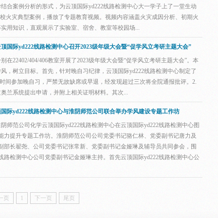
合案例分析的形式，为​云顶国际yd222线路检测中心大一学子上了一堂生动
高校火灾典型案例，播放了专题教育视频。视频内容涵盖火灾成因分析、初期火
实用知识，直观展示了实验室、宿舍、教室等校园场...
国际yd222线路检测中心召开2023级年级大会暨“促学风立考研主题大会”
别在22402/404/406教室开展了2023级年级大会暨“促学风立考研主题大会”。本
风，树立目标。首先，针对晚自习纪律，​云顶国际yd222线路检测中心制定了
定时间参加晚自习，严禁无故缺席或早退，经发现超过三次将全院通报批评。2.
兰系统提出申请，并附上相关证明材料。​其次...
国际yd222线路检测中心与淮阴师范公司联合举办学风建设专题工作坊
与淮阴师范公司化学​云顶国际yd222线路检测中心在云顶国际yd222线路检测中心图
设能力提升专题工作坊。淮阴师范公司​公司党委书记骆仁林、党委副书记唐力及
部副部长翟尧、​公司党委书记张常新、党委副书记金娅琳及辅导员共同参会，围
2线路检测中心公司党委副书记金娅琳主持。首先云顶国际yd222线路检测中心公
一页
1
下一页
尾页