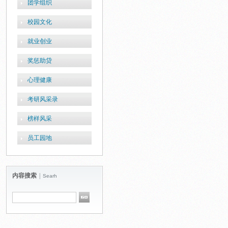
团学组织
校园文化
就业创业
奖惩助贷
心理健康
考研风采录
榜样风采
员工园地
内容搜索
|
Searh