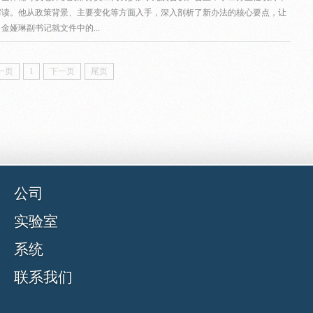
解读。他从政策背景、主要变化等方面入手，深入剖析了新办法的核心要点，让
娅琳副书记就文件中的...
一页
1
下一页
尾页
公司
实验室
系统
联系我们