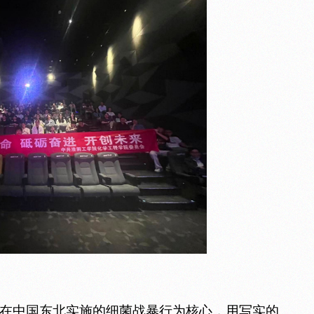
在中国东北实施的细菌战暴行为核心，用写实的