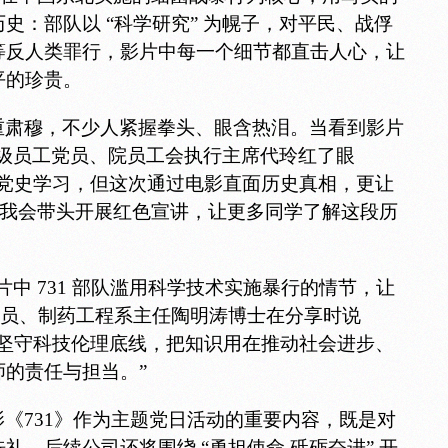
历史：部队以
“
科学研究
”
为幌子，对平民、战俘
等反人类罪行，影片中每一个细节都直击人心，让
平的珍贵。
重肃穆，不少人紧握拳头、眼含热泪。当看到影片
级员工党员
、院员工会执行主席代玲
红了眼
党史学习，但这次通过电影直面历史真相，更让
我会带头开展红色宣讲，让更多同学了解这段历
片中
731
部队滥用科学技术实施暴行的情节，让
员、
制药工程系主任陶明涛博士
在分享时说
坚守科技伦理底线，把知识用在推动社会进步、
师的责任与担当。
”
影《
731
》作为主题党日活动的重要内容，既是对
洗礼。后续公司还将围绕
“
勇担使命 砥砺奋进
”
开